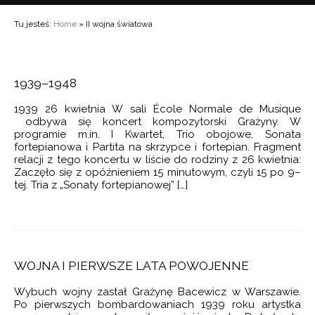
8
ZASY SOCREALIZMU
IA UTWORÓW
ZKA
Tu jesteś:
Home
» II wojna światowa
8
„WARSZAWSKICH JESIENI”
 CHRONOLOGICZNY
 NA FORTEPIAN
9
 LATA
IZIONE NA ORKIESTRĘ KAMERALNĄ
 GATUNKOWY
1939–1948
MENTO NA ORKIESTRĘ SMYCZKOWĄ
CHARAKTERYSTYKA TWÓRCZOŚCI
ORKIESTROWE
RAFIA
1939 26 kwietnia W sali École Normale de Musique
E NA ORGANY
NA INSTRUMENT SOLO I ORKIESTRĘ
odbywa się koncert kompozytorski Grażyny. W
Y MUZYCZNE
ARTE NA ORKIESTRĘ
programie m.in. I Kwartet, Trio obojowe, Sonata
NA SKRZYPCE I FORTEPIAN
fortepianowa i Partita na skrzypce i fortepian. Fragment
UZYCZNE
KCIE
 NA ORKIESTRĘ SMYCZKOWĄ
relacji z tego koncertu w liście do rodziny z 26 kwietnia:
WORY KAMERALNE
Zaczęło się z opóźnieniem 15 minutowym, czyli 15 po 9–
NTY
EDZI
 NA WIELKĄ ORKIESTRĘ
NA FORTEPIAN
tej. Tria z „Sonaty fortepianowej” […]
 FORTEPIANOWY
WORY SOLOWE
RT SKRZYPCOWY
WOKALNO-INSTRUMENTALNE I WOKALNE
2018 ZKP
nsprit
ERT SKRZYPCOWY
PIOSENKI
WOJNA I PIERWSZE LATA POWOJENNE
CERT SKRZYPCOWY
SCENICZNE
Wybuch wojny zastał Grażynę Bacewicz w Warszawie.
 NA ALTÓWKĘ
Po pierwszych bombardowaniach 1939 roku artystka
UŻYTKOWA