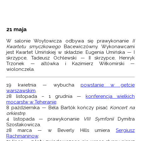
21 maja
W salonie Woytowicza odbywa się prawykonanie
II
Kwartetu smyczkowego
Bacewiczówny. Wykonawcami
jest Kwartet Umińskiej w składzie: Eugenia Umińska — I
skrzypce, Tadeusz Ochlewski — II skrzypce, Henryk
Trzonek — altówka i Kazimierz Wiłkomirski —
wiolonczela.
19 kwietnia — wybucha
powstanie w getcie
warszawskim
.
28 listopada – 1 grudnia —
konferencja wielkich
mocarstw w Teheranie
.
8 października — Béla Bartók kończy pisać
Koncert na
orkiestrę
.
4 listopada — prawykonanie
VIII Symfonii
Dymitra
Szostakowicza.
28 marca — w Beverly Hills umiera
Sergiusz
Rachmaninow
.