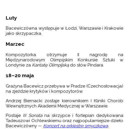
Luty
Bacewiczówna występuje w Łodzi, Warszawie i Krakowie
jako skrzypaczka.
Marzec
Kompozytorka otrzymuje II nagrodę na
Międzynarodowym Olimpijskim Konkursie Sztuki w
Londynie za
Kantatę Olimpijską
do słów Pindara.
18–20 maja
Grażyna Bacewicz przebywa w Pradze (Czechosłowacja)
na zjeździe krytyków i kompozytorów.
Andrzej Biernacki zostaje kierownikiem I Kliniki Chorób
Wewnętrznych Akademii Medycznej w Warszawie.
Postaje
III Sonata
na skrzypce i fortepian dedykowana
Tadeuszowi Ochlewskiemu oraz najpopularniejsze dzieło
Bacewiczówny —
Koncert na orkiestrę smyczkową
.