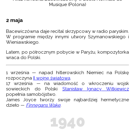
I NOTTURNI NA ORKIESTRĘ KAMERALNĄ
Musique (Polona)
E (BALET)
2 maja
A KRÓLA ARTURA (OPERA RADIOWA)
Bacewiczówna daje recital skrzypcowy w radio paryskim.
A NA FORTEPIAN
W programie między innymi utwory Szymanowskiego i
Wieniawskiego.
 NA SKRZYPCE I FORTEPIAN
Latem, po półrocznym pobycie w Paryżu, kompozytorka
ONIA
wraca do Polski.
NIA
1 września — napad hitlerowskich Niemiec na Polskę
OBÓJ, HARFĘ I PERKUSJĘ
rozpoczyna
II wojnę światową
.
17 września — na wiadomość o wkroczeniu wojsk
sowieckich do Polski
Stanisław Ignacy Witkiewicz
popełnia samobójstwo.
James Joyce tworzy swoje najbardziej hermetyczne
dzieło —
Finnegans Wake
.
1940