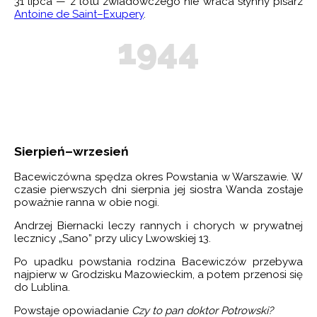
31 lipca — z lotu zwiadowczego nie wraca słynny pisarz
Antoine de Saint–Exupery
.
1944
Sierpień–wrzesień
Bacewiczówna spędza okres Powstania w Warszawie. W
czasie pierwszych dni sierpnia jej siostra Wanda zostaje
poważnie ranna w obie nogi.
Andrzej Biernacki leczy rannych i chorych w prywatnej
lecznicy „Sano” przy ulicy Lwowskiej 13.
Po upadku powstania rodzina Bacewiczów przebywa
najpierw w Grodzisku Mazowieckim, a potem przenosi się
do Lublina.
Powstaje opowiadanie
Czy to pan doktor Potrowski?