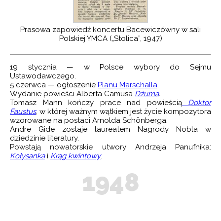
Prasowa zapowiedź koncertu Bacewiczówny w sali
Polskiej YMCA („Stolica”, 1947)
19 stycznia — w Polsce wybory do Sejmu
Ustawodawczego.
5 czerwca — ogłoszenie
Planu Marschalla
.
Wydanie powieści Alberta Camusa
Dżuma
.
Tomasz Mann kończy prace nad powieścią
Doktor
Faustus
, w której ważnym wątkiem jest życie kompozytora
wzorowane na postaci Arnolda Schönberga.
Andre Gide zostaje laureatem Nagrody Nobla w
dziedzinie literatury.
Powstają nowatorskie utwory Andrzeja Panufnika:
Kołysanka
i
Krąg kwintowy
.
1948