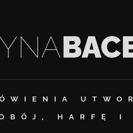
ŻYNA
BAC
ÓWIENIA UTWO
OBÓJ, HARFĘ I