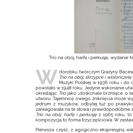
RT WIOLONCZELOWY
LITERACKIE
ERT WIOLONCZELOWY
 NA 4 WIOLONCZELE
RTET SMYCZKOWY
TET SMYCZKOWY
ET SMYCZKOWY
Trio na obój, harfę i perkusję, wydani
TET SMYCZKOWY
W
dorobku twórczym Grażyny Bacewic
RTET SMYCZKOWY
Trio na obój, skrzypce i wiolonczelę
Muzyki Polskiej w 1936 roku i do
A NA ORKIESTRĘ
powstało w 1948 roku. Jedyne wykonanie utw
określając
Trio
jako „doskonale brzmiące, o ła
E SYMFONICZNE
utworu. Tajemnicę owego zniknięcia może wyj
jednym z muzyków, odbytej tuż po prawykonan
INFONICA IN TRE MOVIMENTI
zareagowała na te słowa i prawdopodobnie z
Trio na obój, harfę i perkusję
z 1965 roku, t
A SMYCZKI, TRĄBKI I PERKUSJĘ
kompozycją to forma trzyczęściowa. W zestawie
A SKRZYPCE I FORTEPIAN
Pierwsza część, z agogiczno-ekspresyjną 