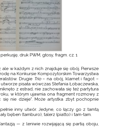
głośność.
i perkusję, druk PWM, głosy, fragm. cz. 1
le w każdym z nich znajduje się obój. Pierwsze
agrodę na Konkursie Kompozytorskim Towarzystwa
ralistów. Drugie
Trio
– na obój, klarnet i fagot –
o utworze pisała wówczas Stefania Łobaczewska,
knęło z estrad, nie zachowała się też partytura
 roku, w którym ujawnia ona fragment rozmowy z
 się nie dzieje”. Może artystka zbyt pochopnie
ełnie inny utwór. Jedyne, co łączy go z tamtą
y bęben (tamburo), talerz (piatto) i tam-tam.
tazją — z leniwie rozwijającą się partią oboju,