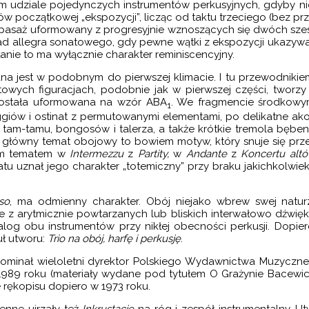
 udziale pojedynczych instrumentów perkusyjnych, gdyby nie 
 początkowej „ekspozycji”, licząc od taktu trzeciego (bez prz
. pasaż uformowany z progresyjnie wznoszących się dwóch szesna
 allegra sonatowego, gdy pewne wątki z ekspozycji ukazywały
łanie to ma wyłącznie charakter reminiscencyjny.
ana jest w podobnym do pierwszej klimacie. I tu przewodnikie
towych figuracjach, podobnie jak w pierwszej części, tworzy j
 została uformowana na wzór ABA
. We fragmencie środkowym
1
iów i ostinat z permutowanymi elementami, po delikatne akord
 tam-tamu, bongosów i talerza, a także krótkie tremola bęben
o: główny temat obojowy to bowiem motyw, który snuje się prz
ym tematem w
Intermezzu
z
Partity,
w
Andante
z
Koncertu al
atu uznał jego charakter „totemiczny” przy braku jakichkolw
so
, ma odmienny charakter. Obój niejako wbrew swej natur
z arytmicznie powtarzanych lub bliskich interwałowo dźwiękó
ialog obu instrumentów przy nikłej obecności perkusji. Dopi
uł utworu:
Trio na obój, harfę i perkusję
.
pominał wieloletni dyrektor Polskiego Wydawnictwa Muzyczn
1989 roku (materiały wydane pod tytułem O Grażynie Bacewi
 rękopisu dopiero w 1973 roku.
ienne ujrzały też
Inkrustacje
na róg i zespół instrumentalny. U