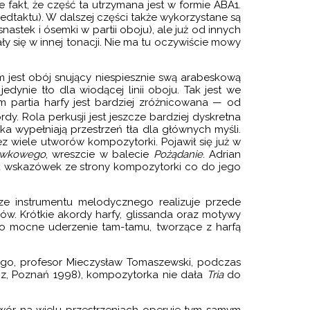
fakt, że część ta utrzymana jest w formie ABA1.
edtaktu). W dalszej części także wykorzystane są
stek i ósemki w partii oboju), ale już od innych
 się w innej tonacji. Nie ma tu oczywiście mowy
m jest obój snujący niespiesznie swą arabeskową
edynie tło dla wiodącej linii oboju. Tak jest we
 partia harfy jest bardziej zróżnicowana — od
y. Rola perkusji jest jeszcze bardziej dyskretna
ka wypełniają przestrzeń tła dla głównych myśli.
ez wiele utworów kompozytorki. Pojawił się już w
tówkowego
, wreszcie w balecie
Pożądanie
. Adrian
iek wskazówek ze strony kompozytorki co do jego
ze instrumentu melodycznego realizuje przede
w. Krótkie akordy harfy, glissanda oraz motywy
ero mocne uderzenie tam-tamu, tworzące z harfą
ego, profesor Mieczysław Tomaszewski, podczas
cz, Poznań 1998), kompozytorka nie dała
Tria
do
twór na wielu przestrzeniach operuje tym samym