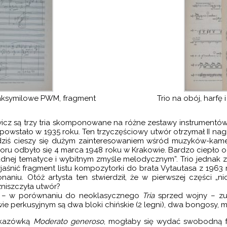
e faksymilowe PWM, fragment
Trio na obój, harfę 
z są trzy tria skomponowane na różne zestawy instrumentów, a
powstało w 1935 roku. Ten trzyczęściowy utwór otrzymał II n
 dziś cieszy się dużym zainteresowaniem wśród muzyków-kame
oru odbyło się 4 marca 1948 roku w Krakowie. Bardzo ciepło 
dnej tematyce i wybitnym zmyśle melodycznym”. Trio jednak zni
aśnić fragment listu kompozytorki do brata Vytautasa z 1963
iu. Otóż artysta ten stwierdził, że w pierwszej części „nic
niszczyła utwór?
o – w porównaniu do neoklasycznego
Tria
sprzed wojny – zup
 perkusyjnym są dwa bloki chińskie (2 legni), dwa bongosy, mał
wskazówką
Moderato generoso
, mogłaby się wydać swobodną fan