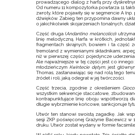
prowadzącego dialog z harfą przy dyskretnym
I NOTTURNI NA ORKIESTRĘ KAMERALNĄ
Od numeru 11 kompozytorka powtarza 11 taktów
zwroty, które pojawiły się w segmencie A (np
E (BALET)
dźwięków. Zabieg ten przypomina dawny układ
A KRÓLA ARTURA (OPERA RADIOWA)
o jakichkolwiek skojarzeniach tonalnych, dzia
A NA FORTEPIAN
Część druga (
Andantino melancolico
) utrzym
linię melodyczną. Harfa w krótkich, jednotak
 NA SKRZYPCE I FORTEPIAN
fragmentach skrajnych, bowiem i ta część
tremoland z wymienianymi składnikami, arpegg
ONIA
niż w pierwszej części: pojedyncze uderzenia
Ale najważniejsze w tej części jest co inneg
NIA
młodzieńczym
Kwintecie dętym,
jest główn
Thomas, zastanawiając się nad rolą tego tem
OBÓJ, HARFĘ I PERKUSJĘ
źródeł i roli, jaką odegrał w jej twórczości.
Część trzecia, zgodnie z określeniem
Gioco
wszystkim sekwencje staccatowe, zbudowane 
kontrapunktujące linię oboju współtworzą d
długie wybrzmienie końcowe, sankcjonuje tyt
Utwór ten stanowi swoistą zagadkę. Jak ws
sesji ZKP poświęconej Grażynie Bacewicz w 
druku. Utwór został wydany w formie facsimile
W 1965 roku, kiedy powstało
Trio
, światło dz