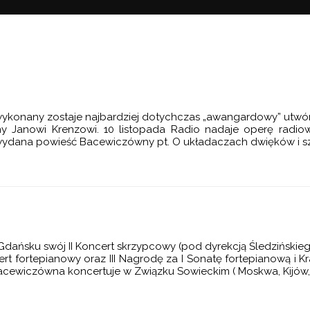
i” wykonany zostaje najbardziej dotychczas „awangardowy” utwó
ny Janowi Krenzowi. 10 listopada Radio nadaje operę radio
ydana powieść Bacewiczówny pt. O układaczach dwięków i szm
ańsku swój II Koncert skrzypcowy (pod dyrekcją Śledzińskiego
t fortepianowy oraz III Nagrodę za I Sonatę fortepianową i 
acewiczówna koncertuje w Związku Sowieckim ( Moskwa, Kijów, 