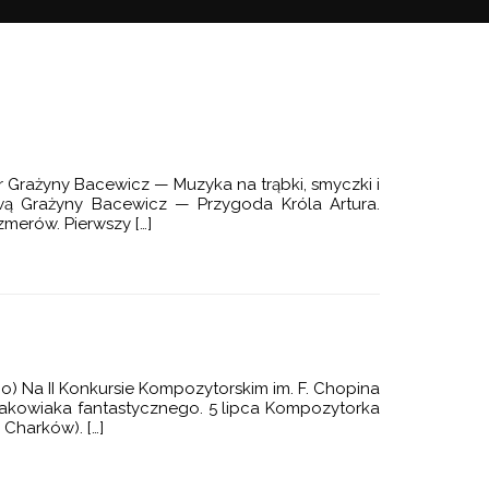
r Grażyny Bacewicz — Muzyka na trąbki, smyczki i
wą Grażyny Bacewicz — Przygoda Króla Artura.
erów. Pierwszy […]
) Na II Konkursie Kompozytorskim im. F. Chopina
Krakowiaka fantastycznego. 5 lipca Kompozytorka
Charków). […]