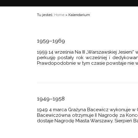
8
ZASY SOCREALIZMU
IA UTWORÓW
ZKA
8
„WARSZAWSKICH JESIENI”
Tu jesteś:
Home
» Kalendarium
 CHRONOLOGICZNY
 NA FORTEPIAN
9
 LATA
IZIONE NA ORKIESTRĘ KAMERALNĄ
 GATUNKOWY
MENTO NA ORKIESTRĘ SMYCZKOWĄ
CHARAKTERYSTYKA TWÓRCZOŚCI
ORKIESTROWE
1959–1969
RAFIA
E NA ORGANY
NA INSTRUMENT SOLO I ORKIESTRĘ
1959 14 września Na III „Warszawskiej Jesien
Y MUZYCZNE
perkusję postały rok wcześniej i dedykowa
ARTE NA ORKIESTRĘ
NA SKRZYPCE I FORTEPIAN
Prawdopodobnie w tym czasie powstaje nie w
UZYCZNE
KCIE
 NA ORKIESTRĘ SMYCZKOWĄ
WORY KAMERALNE
NTY
EDZI
 NA WIELKĄ ORKIESTRĘ
NA FORTEPIAN
 FORTEPIANOWY
WORY SOLOWE
1949–1958
RT SKRZYPCOWY
WOKALNO-INSTRUMENTALNE I WOKALNE
2018 ZKP
nsprit
1949 4 marca Grażyna Bacewicz wykonuje w Gd
ERT SKRZYPCOWY
PIOSENKI
Bacewiczówna otrzymuje II Nagrodę za Koncer
dostaje Nagrodę Miasta Warszawy. Sierpień B
CERT SKRZYPCOWY
SCENICZNE
 NA ALTÓWKĘ
UŻYTKOWA