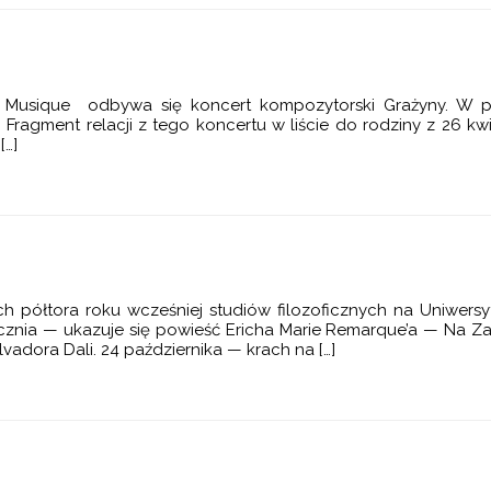
 Musique odbywa się koncert kompozytorski Grażyny. W pro
n. Fragment relacji z tego koncertu w liście do rodziny z 26 k
[…]
h półtora roku wcześniej studiów filozoficznych na Uniwers
cznia — ukazuje się powieść Ericha Marie Remarque’a — Na Z
alvadora Dali. 24 października — krach na […]