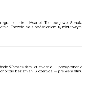
gramie m.in. I Kwartet, Trio obojowe, Sonata
wietnia: Zaczęło się z opóźnieniem 15 minutowym,
ytecie Warszawskim. 21 stycznia — prawykonanie
achodzie bez zmian. 6 czerwca — premiera filmu