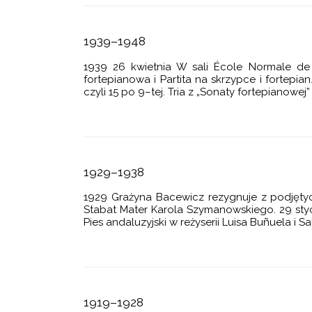
RT WIOLONCZELOWY
LITERACKIE
ERT WIOLONCZELOWY
1939–1948
 NA 4 WIOLONCZELE
1939 26 kwietnia W sali École Normale de
fortepianowa i Partita na skrzypce i fortepia
RTET SMYCZKOWY
czyli 15 po 9–tej. Tria z „Sonaty fortepianowej” 
TET SMYCZKOWY
ET SMYCZKOWY
TET SMYCZKOWY
1929–1938
RTET SMYCZKOWY
1929 Grażyna Bacewicz rezygnuje z podjętyc
A NA ORKIESTRĘ
Stabat Mater Karola Szymanowskiego. 29 sty
Pies andaluzyjski w reżyserii Luisa Buñuela i S
E SYMFONICZNE
INFONICA IN TRE MOVIMENTI
A SMYCZKI, TRĄBKI I PERKUSJĘ
A SKRZYPCE I FORTEPIAN
1919–1928