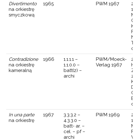
Divertimento
1965
PWM 1967
21 
na orkiestrę
196
smyczkową
Mo
Ork
Ka
Fil
Nar
Teu
dyr
Contradizione
1966
1.1.1.1 –
PWM/Moeck-
2 c
na orkiestrę
1.1.0.0 –
Verlag 1967
Han
kameralną
batt(2) –
Zje
archi
zes
Kam
Da
Col
Bo
dyr
In una parte
1967
3.3.3.2 –
PWM 1969
2 p
na orkiestrę
4.3.3.0 –
196
batt- ar. –
Mi
cel. – pf –
Fes
archi
Wsp