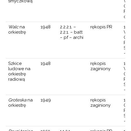
smyczkową
WO
Grz
Fit
dyr
Walc
na
1948
2.2.2.1. –
rękopis PR
15 
orkiestrę
2.2.1. – batt
Wa
– pf – archi
Ork
Pol
Ste
— d
Szkice
1948
rękopis
15 
ludowe na
zaginiony
Wa
orkiestrę
Ork
radiową
Pol
Sta
— d
Groteska
na
1949
rękopis
195
orkiestrę
zaginiony
Ork
Pol
Ste
— d