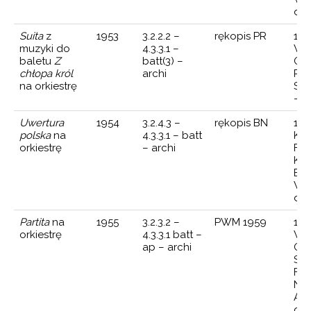
dyr
Suita
z
1953
3.2.2.2 –
rękopis PR
15 
muzyki do
4.3.3.1 –
Wa
baletu
Z
batt(3) –
Ork
chłopa król
archi
Pol
na orkiestrę
Ste
— d
Uwertura
1954
3.2.4.3 –
rękopis BN
10 
polska
na
4.3.3.1 – batt
Kra
orkiestrę
– archi
Fil
Kra
Bo
Wo
dyr
Partita
na
1955
3.2.3.2 –
PWM 1959
17 
orkiestrę
4.3.3.1 batt –
Wa
ap – archi
Ork
Sy
Fil
Nar
Arn
dyr