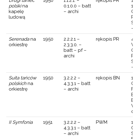
Drugi taniec
1950
1.1.2.1. –
rękopis PR
14 
polski
na
0.1.0.0 – batt
195
kapelę
– archi
Ork
ludową
Pol
Sta
— d
Serenada
na
1950
2.2.2.1 –
rękopis PR
4 w
orkiestrę
2.3.3.0. –
Wa
batt – pf –
Ork
archi
Pol
Ste
— d
Suita tańców
1950
3.2.2.2 –
rękopis BN
195
polskich
na
4.3.3.1 – batt
Ork
orkiestrę
– archi
Fil
Bał
Bo
Wo
dyr
II Symfonia
1951
3.2.2.2 –
PWM
13 
4.3.3.1 – batt
Ork
– archi
Sy
Fil