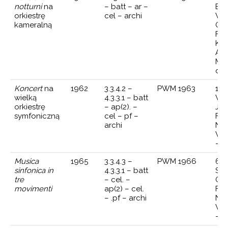
notturni
na
– batt – ar –
Bie
orkiestrę
cel – archi
Wen
kameralną
Ork
Fil
Kra
And
Ma
dyr
Koncert
na
1962
3.3.4.2 –
PWM 1963
17 
wielką
4.3.3.1 – batt
Wa
orkiestrę
– ap(2). –
Jes
symfoniczną
cel – pf –
Fil
archi
Nar
Wit
— d
Musica
1965
3.3.4.3 –
PWM 1966
6 w
sinfonica in
4.3.3.1 – batt
Szt
tre
– cel. –
Ork
movimenti
ap(2) – cel.
Fil
– .pf – archi
Nar
Wit
— d