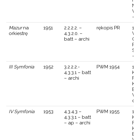
Nar
Wit
— d
Mazur
na
1951
2.2.2.2. –
rękopis PR
15 
orkiestrę
4.3.2.0. –
Wa
batt – archi
Ork
Pol
Ste
— d
III Symfonia
1952
3.2.2.2.-
PWM 1954
11 
4.3.3.1 – batt
Kra
– archi
Fil
Kra
Bo
Wo
dyr
IV Symfonia
1953
4.3.4.3 –
PWM 1955
15 
4.3.3.1 – batt
Kra
– ap – archi
Fil
Kra
Bo
Wo