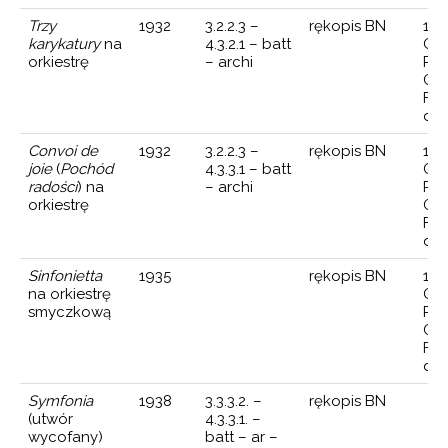
RT WIOLONCZELOWY
LITERACKIE
Trzy
1932
3.2.2.3 –
rękopis BN
193
karykatury
na
4.3.2.1 – batt
Ork
ERT WIOLONCZELOWY
orkiestrę
– archi
Pol
Grz
 NA 4 WIOLONCZELE
Fit
dyr
RTET SMYCZKOWY
Convoi de
1932
3.2.2.3 –
rękopis BN
193
TET SMYCZKOWY
joie
(
Pochód
4.3.3.1 – batt
Ork
ET SMYCZKOWY
radości
) na
– archi
Pol
orkiestrę
Grz
TET SMYCZKOWY
Fit
dyr
RTET SMYCZKOWY
Sinfonietta
1935
rękopis BN
193
A NA ORKIESTRĘ
na orkiestrę
Ork
smyczkową
Pol
E SYMFONICZNE
Grz
Fit
INFONICA IN TRE MOVIMENTI
dyr
A SMYCZKI, TRĄBKI I PERKUSJĘ
Symfonia
1938
3.3.3.2. –
rękopis BN
(utwór
4.3.3.1. –
A SKRZYPCE I FORTEPIAN
wycofany)
batt – ar –