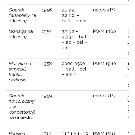
Oberek
1956
2.2.2.2. –
rękopis PR
żartobliwy
na
2.2.2.0. –
orkiestrę
batt – archi
Wariacje
na
1957
3.3.3.2 –
PWM 1960
30 
orkiestrę
4.3.3.1 – batt
Wa
– ap – cel –
Jes
archi
Jan
dyr
Muzyka na
1958
0000-0500
PWM 1960
14 
smyczki,
– batt – cel
Wa
trąbki i
– archi
Jes
perkusję
Jan
dyr
Oberek
1959
rękopis PR
22 
noworoczny
Wa
(ew.
Ork
koncertowy)
Pol
na orkiestrę
Ste
— d
Pensieri
1961
1.1.3.1 – 1.1.1.0
PWM 1961
25 