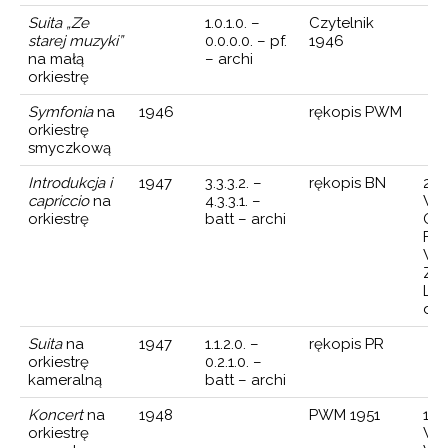
Suita „Ze
1.0.1.0. –
Czytelnik
starej muzyki”
0.0.0.0. – pf.
1946
na małą
– archi
orkiestrę
Symfonia
na
1946
rękopis PWM
orkiestrę
smyczkową
Introdukcja i
1947
3.3.3.2. –
rękopis BN
25 
capriccio
na
4.3.3.1. –
Wa
orkiestrę
batt – archi
Ork
Fil
War
Zy
Lat
dyr
Suita
na
1947
1.1.2.0. –
rękopis PR
orkiestrę
0.2.1.0. –
kameralną
batt – archi
Koncert
na
1948
PWM 1951
18 
orkiestrę
Wa