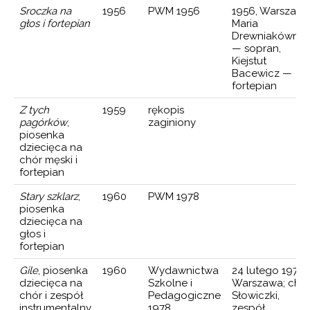
Sroczka na
1956
PWM 1956
1956, Warszawa
głos i fortepian
Maria
Drewniakówna
— sopran,
Kiejstut
Bacewicz —
fortepian
Z tych
1959
rękopis
pagórków
,
zaginiony
piosenka
dziecięca na
chór męski i
fortepian
Stary szklarz
,
1960
PWM 1978
piosenka
dziecięca na
głos i
fortepian
Gile
, piosenka
1960
Wydawnictwa
24 lutego 1978,
dziecięca na
Szkolne i
Warszawa; chó
chór i zespół
Pedagogiczne
Słowiczki,
instrumentalny
1978
zespół