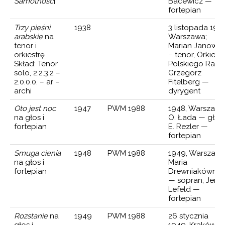
Samotność
]
Bacewicz —
I NOTTURNI NA ORKIESTRĘ KAMERALNĄ
fortepian
E (BALET)
Trzy pieśni
1938
3 listopada 1938
arabskie
na
Warszawa;
A KRÓLA ARTURA (OPERA RADIOWA)
tenor i
Marian Janowsk
orkiestrę
– tenor, Orkiest
A NA FORTEPIAN
Skład: Tenor
Polskiego Radia
solo, 2.2.3.2 –
Grzegorz
 NA SKRZYPCE I FORTEPIAN
2.0.0.0. – ar –
Fitelberg —
ONIA
archi
dyrygent
NIA
Oto jest noc
1947
PWM 1988
1948, Warszawa
na głos i
O. Łada — głos,
OBÓJ, HARFĘ I PERKUSJĘ
fortepian
E. Rezler —
fortepian
Smuga cienia
1948
PWM 1988
1949, Warszawa
na głos i
Maria
fortepian
Drewniakówna
— sopran, Jerzy
Lefeld —
fortepian
Rozstanie
na
1949
PWM 1988
26 stycznia
głos i
1949, Kraków;