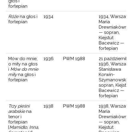
głos i
RT WIOLONCZELOWY
LITERACKIE
fortepian
ERT WIOLONCZELOWY
Róże
na głos i
1934
1934, Warszawa
fortepian
Maria
 NA 4 WIOLONCZELE
Drewniakówna
— sopran,
RTET SMYCZKOWY
Kiejstut
Bacewicz —
TET SMYCZKOWY
fortepian
ET SMYCZKOWY
Mów do mnie,
1936
PWM 1988
21 października
o miły na głos
1936, Warszawa
TET SMYCZKOWY
i
Mów do mnie
Stanisława
miły
na głos i
Korwin-
RTET SMYCZKOWY
fortepian
Szymanowska 
A NA ORKIESTRĘ
sopran, Kiejstut
Bacewicz —
E SYMFONICZNE
fortepian
INFONICA IN TRE MOVIMENTI
Trzy pieśni
1938
PWM 1988
1938, Warszawa
arabskie
na
Maria
A SMYCZKI, TRĄBKI I PERKUSJĘ
tenor i
Drewniakówna
fortepian
— sopran,
A SKRZYPCE I FORTEPIAN
[
Mamidło, Inna,
Kiejstut