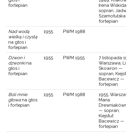
fortepian
Irena Wiskida —
sopran, Jadwig
Szamotulska —
fortepian
Nad wodą
1955
PWM 1988
wielką i czystą
na głos i
fortepian
Dzwon i
1955
PWM 1955
7 listopada 1955
dzwonki
na
Warszawa; Lidi
głos i
Skowron —
fortepian
sopran, Kiejstut
Bacewicz —
fortepian
Boli mnie
1955
PWM 1988
1955, Warszawa
głowa
na głos
Maria
i fortepian
Drewniakówna
— sopran,
Kiejstut
Bacewicz —
fortepian