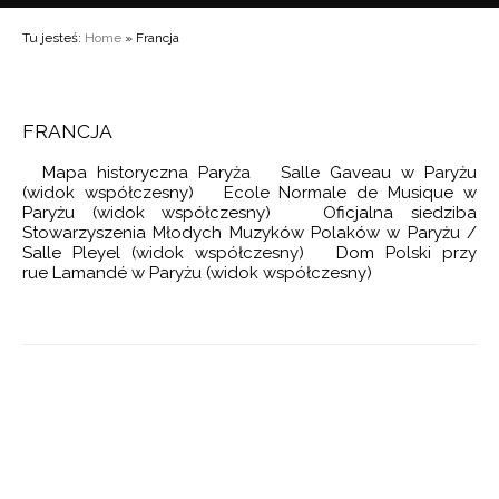
8
ZASY SOCREALIZMU
IA UTWORÓW
ZKA
Tu jesteś:
Home
» Francja
8
„WARSZAWSKICH JESIENI”
 CHRONOLOGICZNY
 NA FORTEPIAN
9
 LATA
IZIONE NA ORKIESTRĘ KAMERALNĄ
 GATUNKOWY
FRANCJA
MENTO NA ORKIESTRĘ SMYCZKOWĄ
CHARAKTERYSTYKA TWÓRCZOŚCI
ORKIESTROWE
RAFIA
Mapa historyczna Paryża Salle Gaveau w Paryżu
E NA ORGANY
NA INSTRUMENT SOLO I ORKIESTRĘ
(widok współczesny) Ecole Normale de Musique w
Y MUZYCZNE
ARTE NA ORKIESTRĘ
Paryżu (widok współczesny) Oficjalna siedziba
NA SKRZYPCE I FORTEPIAN
Stowarzyszenia Młodych Muzyków Polaków w Paryżu /
UZYCZNE
KCIE
 NA ORKIESTRĘ SMYCZKOWĄ
Salle Pleyel (widok współczesny) Dom Polski przy
WORY KAMERALNE
rue Lamandé w Paryżu (widok współczesny)
NTY
EDZI
 NA WIELKĄ ORKIESTRĘ
NA FORTEPIAN
 FORTEPIANOWY
WORY SOLOWE
RT SKRZYPCOWY
WOKALNO-INSTRUMENTALNE I WOKALNE
2018 ZKP
nsprit
ERT SKRZYPCOWY
PIOSENKI
CERT SKRZYPCOWY
SCENICZNE
 NA ALTÓWKĘ
UŻYTKOWA