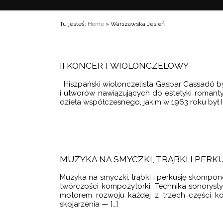
8
ZASY SOCREALIZMU
IA UTWORÓW
ZKA
8
„WARSZAWSKICH JESIENI”
Tu jesteś:
Home
» Warszawska Jesień
 CHRONOLOGICZNY
 NA FORTEPIAN
9
 LATA
IZIONE NA ORKIESTRĘ KAMERALNĄ
 GATUNKOWY
MENTO NA ORKIESTRĘ SMYCZKOWĄ
CHARAKTERYSTYKA TWÓRCZOŚCI
ORKIESTROWE
II KONCERT WIOLONCZELOWY
RAFIA
E NA ORGANY
NA INSTRUMENT SOLO I ORKIESTRĘ
Hiszpański wiolonczelista Gaspar Cassadó był
Y MUZYCZNE
i utworów nawiązujących do estetyki romantyc
ARTE NA ORKIESTRĘ
NA SKRZYPCE I FORTEPIAN
dzieła współczesnego, jakim w 1963 roku był 
UZYCZNE
KCIE
 NA ORKIESTRĘ SMYCZKOWĄ
WORY KAMERALNE
NTY
EDZI
 NA WIELKĄ ORKIESTRĘ
NA FORTEPIAN
 FORTEPIANOWY
WORY SOLOWE
MUZYKA NA SMYCZKI, TRĄBKI I PERK
RT SKRZYPCOWY
WOKALNO-INSTRUMENTALNE I WOKALNE
2018 ZKP
nsprit
Muzyka na smyczki, trąbki i perkusję skompo
ERT SKRZYPCOWY
PIOSENKI
twórczości kompozytorki. Technika sonorysty
motorem rozwoju każdej z trzech części k
CERT SKRZYPCOWY
SCENICZNE
skojarzenia — […]
 NA ALTÓWKĘ
UŻYTKOWA