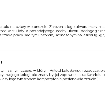
rtetu na cztery wiolonczele. Założenia tego utworu miały zn
ed wielu laty, a posiadającego cechy utworu pedagogiczneg
zasie pracy nad tym utworem, ukończonym na jesieni 1963 r., 
I
w tym samym czasie, w którym Witold Lutosławski rozpoczął pr
cy swojego kolegi, ale znany był jej zapewne casus Kwartetu
o, czy idąc tym tropem kompozytorka postanowiła zrzucić […]