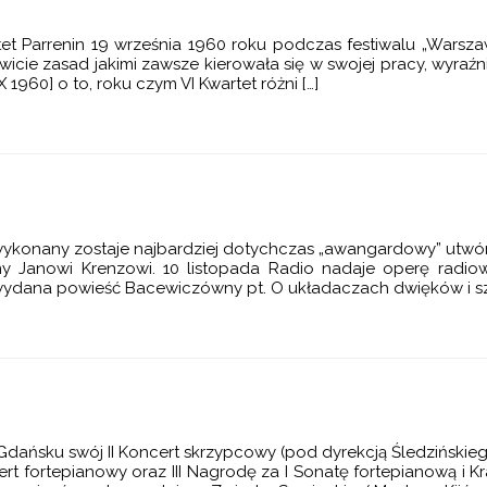
t Parrenin 19 września 1960 roku podczas festiwalu „Warszaw
wicie zasad jakimi zawsze kierowała się w swojej pracy, wyra
 1960] o to, roku czym VI Kwartet różni […]
i” wykonany zostaje najbardziej dotychczas „awangardowy” utwó
ny Janowi Krenzowi. 10 listopada Radio nadaje operę radio
ydana powieść Bacewiczówny pt. O układaczach dwięków i szm
ańsku swój II Koncert skrzypcowy (pod dyrekcją Śledzińskiego
t fortepianowy oraz III Nagrodę za I Sonatę fortepianową i 