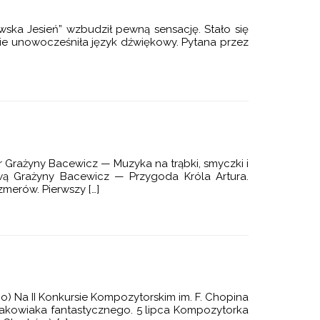
ska Jesień” wzbudził pewną sensację. Stało się
źnie unowocześniła język dźwiękowy. Pytana przez
r Grażyny Bacewicz — Muzyka na trąbki, smyczki i
wą Grażyny Bacewicz — Przygoda Króla Artura.
erów. Pierwszy […]
) Na II Konkursie Kompozytorskim im. F. Chopina
Krakowiaka fantastycznego. 5 lipca Kompozytorka