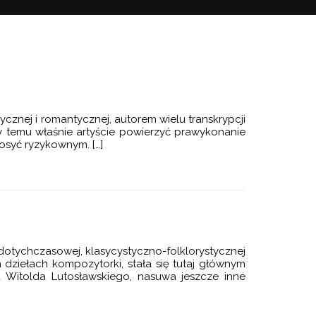
znej i romantycznej, autorem wielu transkrypcji
by temu właśnie artyście powierzyć prawykonanie
osyć ryzykownym. […]
dotychczasowej, klasycystyczno-folklorystycznej
 dziełach kompozytorki, stała się tutaj głównym
 Witolda Lutosławskiego, nasuwa jeszcze inne