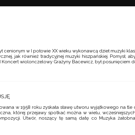
 cenionym w I połowie XX wieku wykonawcą dzieł muzyki klasyc
znej, jak również tradycyjnej muzyki hiszpańskiej. Pomysł, a
II Koncert wiolonczelowy Grażyny Bacewicz, był posunięciem d
USJĘ
nowana w 1958 roku zyskała sławę utworu wyjątkowego na tle 
czna, której przejawy spotkać można w wielu, wcześniejszych
ompozycji. Utwór, noszący tę samą datę co Muzyka żałobna