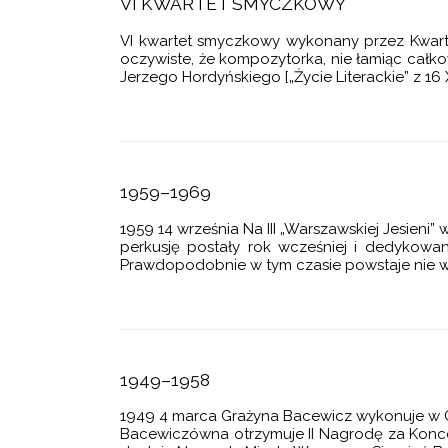
VI KWARTET SMYCZKOWY
I NOTTURNI NA ORKIESTRĘ KAMERALNĄ
VI kwartet smyczkowy wykonany przez Kwarte
E (BALET)
oczywiste, że kompozytorka, nie łamiąc całko
A KRÓLA ARTURA (OPERA RADIOWA)
Jerzego Hordyńskiego [„Życie Literackie” z 16 X
A NA FORTEPIAN
 NA SKRZYPCE I FORTEPIAN
ONIA
1959–1969
NIA
1959 14 września Na III „Warszawskiej Jesien
perkusję postały rok wcześniej i dedykowa
OBÓJ, HARFĘ I PERKUSJĘ
Prawdopodobnie w tym czasie powstaje nie w
1949–1958
1949 4 marca Grażyna Bacewicz wykonuje w Gd
Bacewiczówna otrzymuje II Nagrodę za Koncer