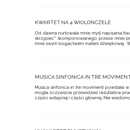
RT WIOLONCZELOWY
LITERACKIE
ERT WIOLONCZELOWY
KWARTET NA 4 WIOLONCZELE
 NA 4 WIOLONCZELE
Od dawna nurtowała mnie myśl napisania Kwa
RTET SMYCZKOWY
skrzypiec” skomponowanego przeze mnie prz
mnie swym bogactwem materii dźwiękowej. W c
TET SMYCZKOWY
ET SMYCZKOWY
TET SMYCZKOWY
RTET SMYCZKOWY
MUSICA SINFONICA IN TRE MOVIMENT
A NA ORKIESTRĘ
Musica sinfonica in tre movimenti powstała 
mogła oczywiście przewidzieć rezultatów pra
E SYMFONICZNE
części wstępnej i części głównej. Nie wiadom
INFONICA IN TRE MOVIMENTI
A SMYCZKI, TRĄBKI I PERKUSJĘ
A SKRZYPCE I FORTEPIAN