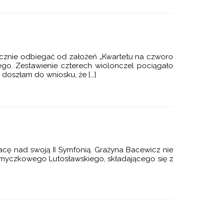
acznie odbiegać od założeń „Kwartetu na czworo
o. Zestawienie czterech wiolonczel pociągało
doszłam do wniosku, że […]
acę nad swoją II Symfonią. Grażyna Bacewicz nie
 smyczkowego Lutosławskiego, składającego się z